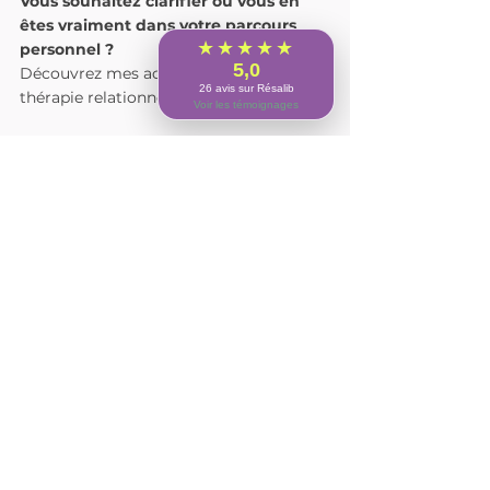
Vous souhaitez clarifier où vous en 
êtes vraiment dans votre parcours 
★★★★★
personnel ?
5,0
Découvrez mes accompagnements en 
26 avis sur Résalib
thérapie relationnelle systémique.
Voir les témoignages
 👉 
Accéder à la page coaching
Asservis d'Esprits
Voir tout
Posts récents