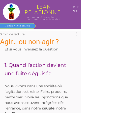
LEAN
ME
RELATIONNEL
NU
- un retour à l'essentiel - un
ACCORD OUVERT à la vie -
JE RÉSERVE UNE SÉANCE
3 min de lecture
Agir… ou non-agir ?
Et si vous inversiez la question
1. Quand l’action devient 
une fuite déguisée
Nous vivons dans une société où 
l’agitation est reine. Faire, produire, 
performer : voilà les injonctions que 
nous avons souvent intégrées dès 
l’enfance, dans notre 
couple
, notre 