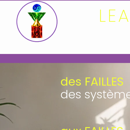
LE
- un reto
ACCUEIL
des FAILLES
des systèm