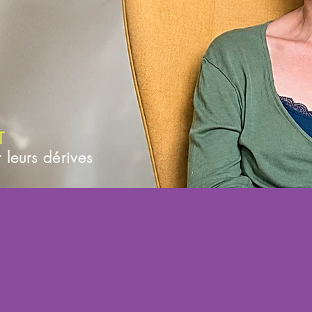
T
r leurs dérives