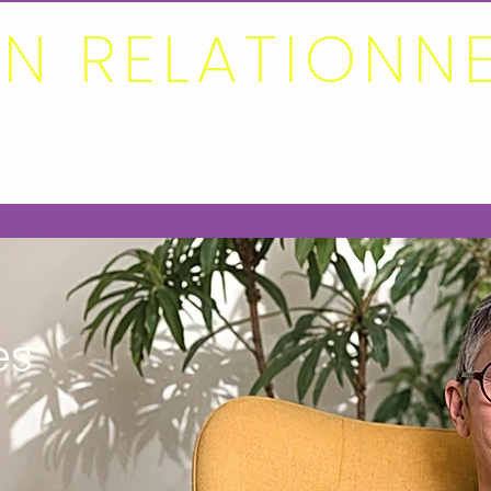
AN RELATIONN
ur à l'essentiel - un ACCORD OUVERT à la v
LA MÉTHODE
PARTICULIER
ENTREPRISE
À P
es