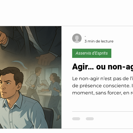
de Coeurs
Accords de Corps
Asservis d'Espr
-
3 min de lecture
Asservis d'Esprits
Agir… ou non-ag
Le non-agir n’est pas de l
de présence consciente. Il permet d’agir au bon
moment, sans forcer, en r
naturel. Dans un coaching 
apprendre à écouter avant 
que révèle une rupture, u
de couple. C’est ainsi que
sécurité, que le parent ai