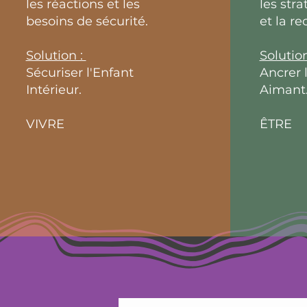
les réactions et les
les stra
besoins de sécurité.
et la r
Solution :
Solution
Sécuriser l'Enfant
Ancrer 
Intérieur.
Aimant
VIVRE
ÊTRE