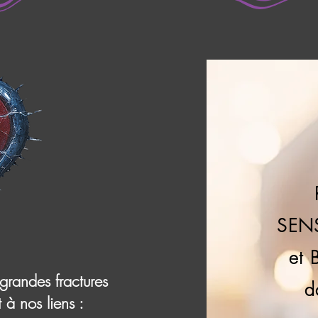
SEN
et
s grandes fractures
d
 à nos liens :