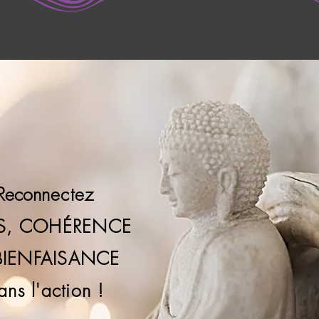
Recon
nectez
S, COHÉRENCE
 BIENFAISANCE
ans l'action !