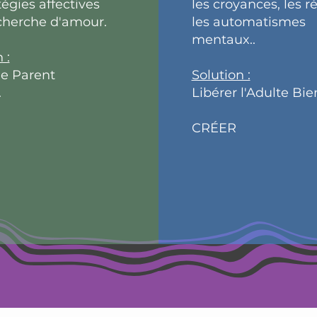
tégies affectives
les croyances, les ré
echerche d'amour.
les automatismes
mentaux..
 :
le Parent
Solution :
.
Libérer l'Adulte Bie
CRÉER