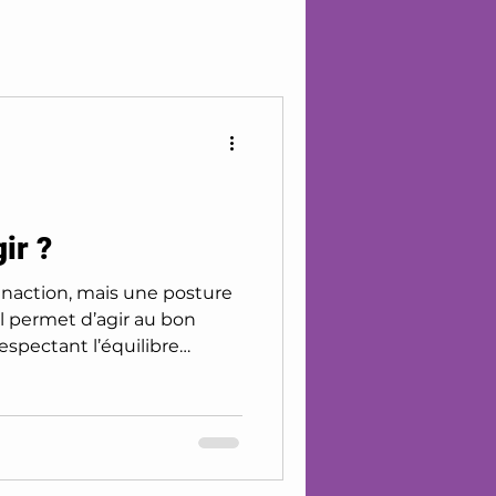
its
ir ?
’inaction, mais une posture
espectant l’équilibre
relationnel, cela signifie
de réagir, à accueillir ce
ne solitude ou un conflit
 l’enfant intérieur trouve
mant s’éveille, et que