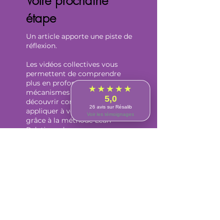
Votre prochaine
étape
Un article apporte une piste de
★★★★★
réflexion.
5,0
26 avis sur Résalib
Les vidéos collectives vous
Voir les témoignages
permettent de comprendre
plus en profondeur les
mécanismes relationnels et de
découvrir comment les
appliquer à votre quotidien
grâce à la méthode Lean
Relationnel.
→ découvrir les videos sur la
communication :