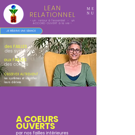
LEAN
ME
RELATIONNEL
NU
- un retour à l'essentiel - un
ACCORD OUVERT à la vie -
JE RÉSERVE UNE SÉANCE
des FAILLES
des systèmes
aux FAILLES
des coeurs
OBSERVER AUTREMENT
les systèmes et identifier
leurs dérives
A COEURS
OUVERTS
par nos failles intérieures