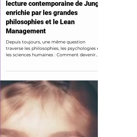
Le Lean Relationnel : une
lecture contemporaine de Jung,
enrichie par les grandes
philosophies et le Lean
Management
Depuis toujours, une même question
traverse les philosophies, les psychologies et
les sciences humaines : Comment devenir
pleinement soi-même tout en construisant
des relations équilibrées avec les autres ? Carl
Gustav Jung a proposé l'un des modèles les
plus influents du XXᵉ siècle en décrivant le
développement de la personnalité autour de
trois notions majeures : le Moi, le processus
d'individuation et le Soi. Le Lean Relationnel
s'inspire de cette réflexion tout en proposa