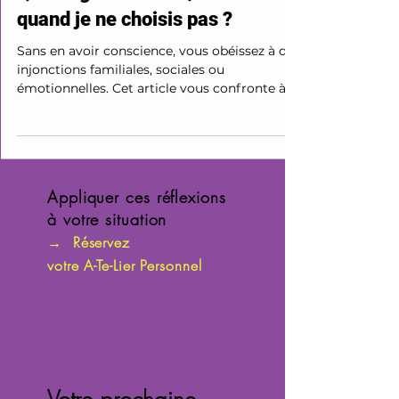
3 min de lecture
Asservis d'Esprits
Qui dirige ma vie : Qui décide
quand je ne choisis pas ?
Sans en avoir conscience, vous obéissez à des
injonctions familiales, sociales ou
émotionnelles. Cet article vous confronte à la
question : qui pilote votre vie quand vous
êtes en mode automatique ?
Appliquer ces réflexions
à votre situation
→
Réservez
votre A-Te-Lier Personnel