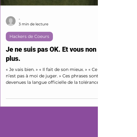
-
3 min de lecture
Hackers de Coeurs
Je ne suis pas OK. Et vous non
plus.
« Je vais bien. » « Il fait de son mieux. » « Ce
n’est pas à moi de juger. » Ces phrases sont
devenues la langue officielle de la tolérance
moderne. Mais derrière ce vernis de
bienveillance généralisée, c’est souvent la
confusion, l’impuissance ou l’inaction qui se
dissimulent. Car non, vous n’êtes pas toujours
OK. Et faire semblant de l’être ne soigne rien.
Dire "je suis OK", lorsque ce n’est pas le cas,