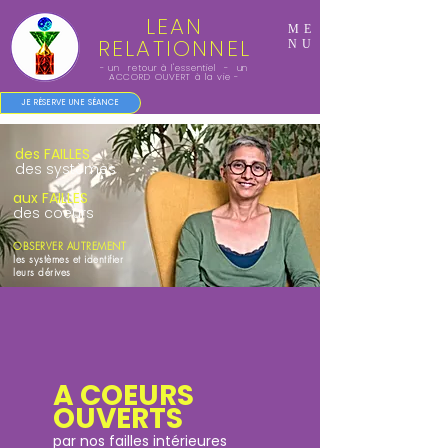
LEAN
ME
RELATIONNEL
NU
- un retour à l'essentiel - un
ACCORD OUVERT à la vie -
JE RÉSERVE UNE SÉANCE
des FAILLES
des systèmes
aux FAILLES
des coeurs
OBSERVER AUTREMENT
les systèmes et identifier
leurs dérives
A COEURS
OUVERTS
par nos failles intérieures