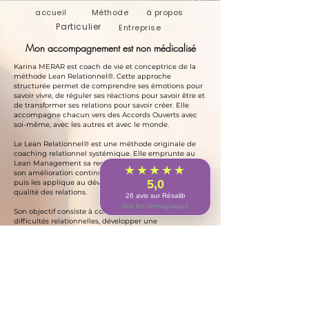
accueil
Méthode
à propos
Particulier
Entreprise
Mon accompagnement
est non médicalisé
Karina MERAR est coach de vie et conceptrice de la
méthode Lean Relationnel®. Cette approche
structurée permet de comprendre ses émotions pour
savoir vivre, de réguler ses réactions pour savoir être et
de transformer ses relations pour savoir créer. Elle
accompagne chacun vers des Accords Ouverts avec
soi-même, avec les autres et avec le monde.
Le Lean Relationnel® est une méthode originale de
coaching relationnel systémique. Elle emprunte au
Lean Management sa recherche des causes racines,
★★★★★
son amélioration continue et sa démarche structurée,
5,0
puis les applique au développement humain et à la
qualité des relations.
26 avis sur Résalib
Voir les témoignages
Son objectif consiste à comprendre l'origine des
difficultés relationnelles, développer une
communication plus équilibrée et améliorer
durablement la qualité des interactions.
Le Lean Relationnel® repose sur l'idée que chacun
apprend à se relier à lui-même et aux autres dès
l'enfance. Certaines expériences peuvent alors créer
des schémas relationnels répétitifs, des conflits
récurrents, des difficultés de communication ou un
manque de confiance dans les relations.