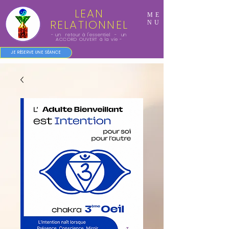
LEAN
ME
RELATIONNEL
NU
- un retour à l'essentiel - un
ACCORD OUVERT à la vie -
JE RÉSERVE UNE SÉANCE