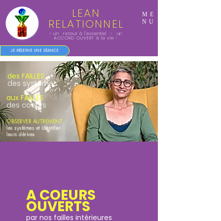
LEAN
ME
RELATIONNEL
NU
- un retour à l'essentiel - un
ACCORD OUVERT à la vie -
JE RÉSERVE UNE SÉANCE
des FAILLES
des systèmes
aux FAILLES
des coeurs
OBSERVER AUTREMENT
les systèmes et identifier
leurs dérives
A COEURS
OUVERTS
par nos failles intérieures